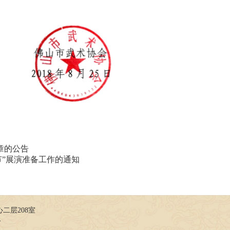
章的公告
山节”展演准备工作的通知
二层208室
络