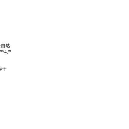
条自然
54户
委干