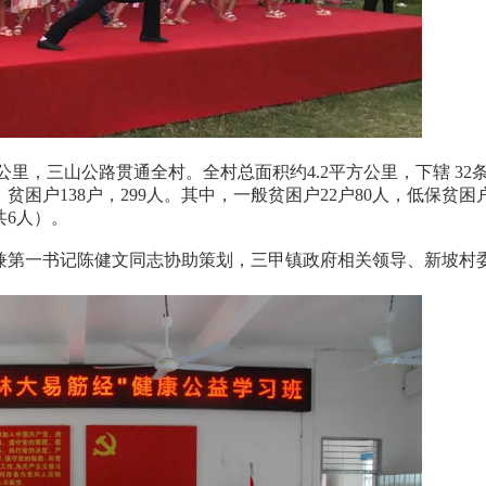
公里，三山公路贯通全村。全村总面积约4.2平方公里，下辖 32
初，贫困户138户，299人。其中，一般贫困户22户80人，低保贫困户
共6人）。
兼第一书记陈健文同志协助策划，三甲镇政府相关领导、新坡村