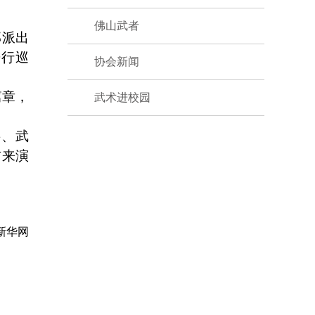
佛山武者
部派出
进行巡
协会新闻
篇章，
武术进校园
字、武
前来演
新华网