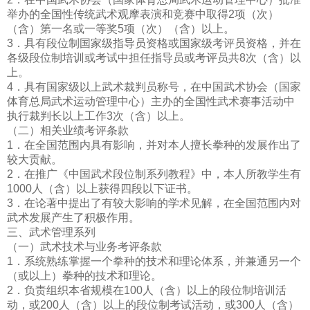
举办的全国性传统武术观摩表演和竞赛中取得2项（次）
（含）第一名或一等奖5项（次）（含）以上。
3．具有段位制国家级指导员资格或国家级考评员资格，并在
各级段位制培训或考试中担任指导员或考评员共8次（含）以
上。
4．具有国家级以上武术裁判员称号，在中国武术协会（国家
体育总局武术运动管理中心）主办的全国性武术赛事活动中
执行裁判长以上工作3次（含）以上。
（二）相关业绩考评条款
1．在全国范围内具有影响，并对本人擅长拳种的发展作出了
较大贡献。
2．在推广《中国武术段位制系列教程》中，本人所教学生有
1000人（含）以上获得四段以下证书。
3．在论著中提出了有较大影响的学术见解，在全国范围内对
武术发展产生了积极作用。
三、武术管理系列
（一）武术技术与业务考评条款
1．系统熟练掌握一个拳种的技术和理论体系，并兼通另一个
（或以上）拳种的技术和理论。
2．负责组织本省规模在100人（含）以上的段位制培训活
动，或200人（含）以上的段位制考试活动，或300人（含）