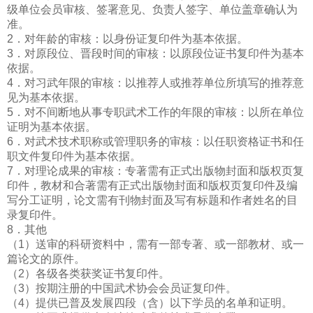
级单位会员审核、签署意见、负责人签字、单位盖章确认为
准。
2．对年龄的审核：以身份证复印件为基本依据。
3．对原段位、晋段时间的审核：以原段位证书复印件为基本
依据。
4．对习武年限的审核：以推荐人或推荐单位所填写的推荐意
见为基本依据。
5．对不间断地从事专职武术工作的年限的审核：以所在单位
证明为基本依据。
6．对武术技术职称或管理职务的审核：以任职资格证书和任
职文件复印件为基本依据。
7．对理论成果的审核：专著需有正式出版物封面和版权页复
印件，教材和合著需有正式出版物封面和版权页复印件及编
写分工证明，论文需有刊物封面及写有标题和作者姓名的目
录复印件。
8．其他
（1）送审的科研资料中，需有一部专著、或一部教材、或一
篇论文的原件。
（2）各级各类获奖证书复印件。
（3）按期注册的中国武术协会会员证复印件。
（4）提供已普及发展四段（含）以下学员的名单和证明。