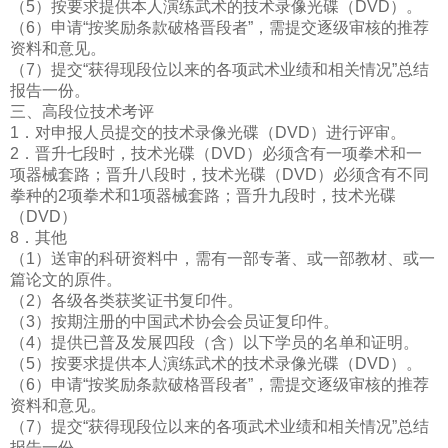
（5）按要求提供本人演练武术的技术录像光碟（DVD）。
（6）申请“按奖励条款破格晋段者”，需提交逐级审核的推荐
资料和意见。
（7）提交“获得现段位以来的各项武术业绩和相关情况”总结
报告一份。
三、高段位技术考评
1．对申报人员提交的技术录像光碟（DVD）进行评审。
2．晋升七段时，技术光碟（DVD）必须含有一项拳术和一
项器械套路；晋升八段时，技术光碟（DVD）必须含有不同
拳种的2项拳术和1项器械套路；晋升九段时，技术光碟
（DVD）
8．其他
（1）送审的科研资料中，需有一部专著、或一部教材、或一
篇论文的原件。
（2）各级各类获奖证书复印件。
（3）按期注册的中国武术协会会员证复印件。
（4）提供已普及发展四段（含）以下学员的名单和证明。
（5）按要求提供本人演练武术的技术录像光碟（DVD）。
（6）申请“按奖励条款破格晋段者”，需提交逐级审核的推荐
资料和意见。
（7）提交“获得现段位以来的各项武术业绩和相关情况”总结
报告一份。