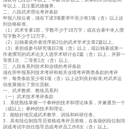
年以上，且注重武德修养。
二、八段武术理论考评条款
申报八段位者，须在下述3项要求中至少有1项（含）以上达
到合格标准。
（1）武术专著1部，字数不少于18万字；或在合著中本人撰
写字数不少于12万字。
（2）以独著或作者排序前2位的武术学术文章2篇以上。
（3）承担或参与研究项目2项（含）以上，或以独著或第一
作者撰写的武术论文入选学术研讨会2篇（含）以上，并获一
等奖1次、二等奖1次（含）以上。
三、八段各系列技术和业绩的考评条款
须在所申报系列技术考评和相关业绩考评两类条款的考评
中，每类条款至少有1项（含）以上达到良好标准,对武术运
动发展做出了突出贡献。
一、武术教师、教练员系列
（一）武术技术考评条款
1．系统熟练掌握一个拳种的技术和理论体系，并兼通另一个
（或以上）拳种的技术和理论。
2．能较好地完成武术教学、训练和科研任务。
3．具有段位制指导员资格或考评员资格，在各级的段位制培
训或考试中担任指导员或考评员工作8次（含）以上。