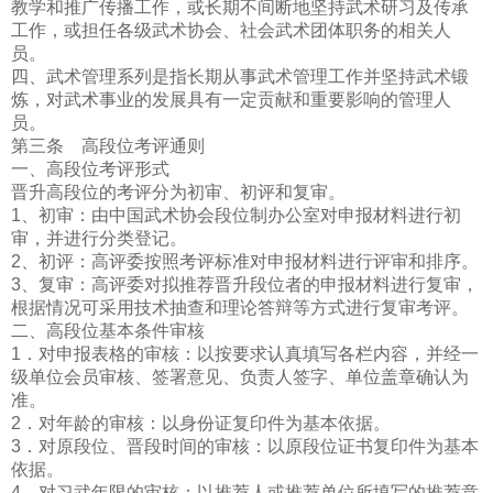
教学和推广传播工作，或长期不间断地坚持武术研习及传承
工
作，或担任各级武术协会、社会武术团体职务的相关人
员。
四、武术管理系列是指长期从事武术管理工作并坚持武术锻
炼，对武术事业的发展具有一定贡献和重要影响的管理人
员。
第三条 高段位考评通则
一、高段位考评形式
晋升高段位的考评分为初审、初评和复审。
1、初审：由中国武术协会段位制办公室对申报材料进行初
审，并进行分类登记。
2、初评：高评委按照考评标准对申报材料进行评审和排序。
3、复审：高评委对拟推荐晋升段位者的申报材料进行复审，
根据情况可采用技术抽查和理论答辩等方式进行复审考评。
二、高段位基本条件审核
1．对申报表格的审核：以按要求认真填写各栏内容，并经一
级单位会员审核、签署意见、负责人签字、单位盖章确认为
准。
2．对年龄的审核：以身份证复印件为基本依据。
3．对原段位、晋段时间的审核：以原段位证书复印件为基本
依据。
4．对习武年限的审核：以推荐人或推荐单位所填写的推荐意