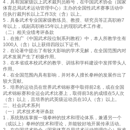
4．具有国家级以上武术裁判员称号，在中国武术协会（国家
体育总局武术运动管理中心）主办的全国性武术赛事活动中
任执行裁判长以上工作3次（含）以上。
5．具备武术专业国家级教练员、教授、研究员等正高职称7
年以上，或副高职称15年以上的现职武术工作者。
（二）相关业绩考评条款
1．在推广《中国武术段位制系列教程》中，本人所教学生有
1000人（含）以上获得四段以下证书。
2．在论著中提出了有较大影响的学术见解，在全国范围内对
武术发展产生了积极作用。
3．在本省或本校武术的教学、训练和学科建设中发挥带头人
作用。
4．在全国范围内具有影响，并对本人擅长拳种的发展作出了
较大贡献。
5．培养的运动员在世界武术锦标赛中取得前2名，或在全国
武术锦标赛和全运会武术比赛上，取得前3名的成绩在5人次
（含）以上，且培养的武英级运动员在10人（含）以上。
二、社会武术系列
（一）武术技术考评条款
1．系统熟练掌握一项拳种的技术和理论体系，兼通另一个
（或以上）拳种的技术和理论，并能较好地开展传承活动。
2．在中国武术协会（国家体育总局武术运动管理中心）批准