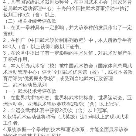
4．具有国家级武术裁判员称号，在中国武术协会（国家体育
总局武术运动管理中心）主办的全国性武术赛事活动中执行
裁判工作5次（含）以上。
（二）相关业绩考评条款
1．在某一拳种具有一定影响，并为该拳种的发展作出了一定
贡献。
2．在推广《中国武术段位制系列教程》中，本人所教学生有
800人（含）以上获得四段以下证书。
3．在论著中提出了有一定影响的学术见解，对武术发展产生
了积极作用。
4．本人所办武术馆（校）被中国武术协会（国家体育总局武
术运动管理中心）评为“全国武术优秀馆（校）”，或被本省教
育厅评为“优秀民办学校”；或受到当地武术行政管理
二、武术运动员系列
（一）武术技术考评条款
1．在世界武术锦标赛、世界杯武术锦标赛、世界运动会、亚
洲运动会、亚洲武术锦标赛获得2项/次（含）以上冠军。
2．全运会武术比赛中获得2项/次（含）以上冠军。
3.获得武术运动健将称号（武英级）达15年以上的现职武术
工作者。
4.系统掌握一个拳种的技术和理论体系，并能全面展示该拳
种的代表性技术和运动风格。