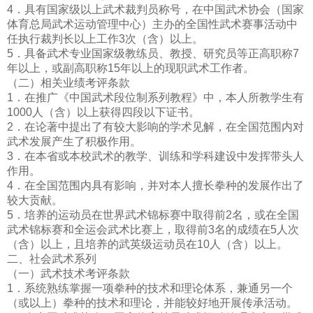
4．具有国家级以上武术裁判员称号，在中国武术协会（国家
体育总局武术运动管理中心）主办的全国性武术赛事活动中
任执行裁判长以上工作3次（含）以上。
5．具备武术专业国家级教练员、教授、研究员等正高职称7
年以上，或副高职称15年以上的现职武术工作者。
（二）相关业绩考评条款
1．在推广《中国武术段位制系列教程》中，本人所教学生有
1000人（含）以上获得四段以下证书。
2．在论著中提出了有较大影响的学术见解，在全国范围内对
武术发展产生了积极作用。
3．在本省或本校武术的教学、训练和学科建设中发挥带头人
作用。
4．在全国范围内具有影响，并对本人擅长拳种的发展作出了
较大贡献。
5．培养的运动员在世界武术锦标赛中取得前2名，或在全国
武术锦标赛和全运会武术比赛上，取得前3名的成绩在5人次
（含）以上，且培养的武英级运动员在10人（含）以上。
二、社会武术系列
（一）武术技术考评条款
1．系统熟练掌握一项拳种的技术和理论体系，兼通另一个
（或以上）拳种的技术和理论，并能较好地开展传承活动。