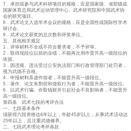
7．承担或参与武术科研项目的规格，应是国家级、省部级或
国家体育总局武术运动管理中心、武术研究院和中国武术协
会的研究项目。
8．武术论文入选学术会议的规格，应是全国性或国际性学术
研讨会。
9．武术论文获奖的总次数和评奖单位。
五、其他相关规定
1．评审材料不全或不符合要求者，不予评审。
2．取得现段位以前的业绩，不能再次用作晋升高一级段位的
依据。
3．因违规、违法受过公安执法部门和行政管理部门处罚者，
视为武德不合格。
4．申报材料弄虚作假者，不能晋升高一级段位。
5．著作、论文有剽窃和侵权行为者，不能晋升高一级段位。
6．以武术行骗、诈取钱财并引起社会不良影响者，不能晋升
高一级段位。
第四条 武术七段的考评办法
一、七段基本条件
须获得六段资格达6年以上，年龄45岁以上，从事武术活动达
25年以上，且注重武德修养。
二、七段武术理论考评条款