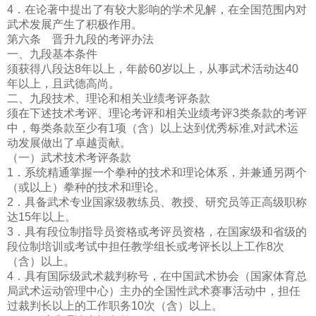
4．在论著中提出了有较大影响的学术见解，在全国范围内对
武术发展产生了积极作用。
第六条 晋升九段的考评办法
一、九段基本条件
须获得八段达8年以上，年龄60岁以上，从事武术活动达40
年以上，且武德高尚。
二、九段技术、理论和相关业绩考评条款
须在下述技术考评、理论考评和相关业绩考评3类条款的考评
中，每类条款至少有1项（含）以上达到优秀标准,对武术运
动发展做出了卓越贡献。
（一）武术技术考评条款
1．系统精通掌握一个拳种的技术和理论体系，并兼通另两个
（或以上）拳种的技术和理论。
2．具备武术专业国家级教练员、教授、研究员等正高级职称
达15年以上。
3．具有段位制指导员资格或考评员资格，在国家级和省级的
段位制培训或考试中担任教学组长或考评长以上工作8次
（含）以上。
4．具有国际级武术裁判称号，在中国武术协会（国家体育总
局武术运动管理中心）主办的全国性武术赛事活动中，担任
过裁判长以上的工作职务10次（含）以上。