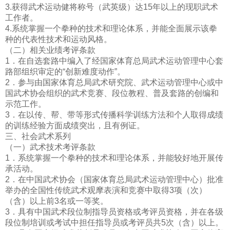
3.获得武术运动健将称号（武英级）达15年以上的现职武术
工作者。
4.系统掌握一个拳种的技术和理论体系，并能全面展示该拳
种的代表性技术和运动风格。
（二）相关业绩考评条款
1．在自选套路中编入了经国家体育总局武术运动管理中心套
路部组织审定的“创新难度动作”。
2．参与由国家体育总局武术研究院、武术运动管理中心或中
国武术协会组织的武术竞赛、段位教程、普及套路的创编和
示范工作。
3．在以传、帮、带等形式传播科学训练方法和个人取得成绩
的训练经验方面成绩突出，且有例证。
三、社会武术系列
（一）武术技术考评条款
1．系统掌握一个拳种的技术和理论体系，并能较好地开展传
承活动。
2．在中国武术协会（国家体育总局武术运动管理中心）批准
举办的全国性传统武术观摩表演和竞赛中取得3项（次）
（含）以上前3名或一等奖。
3．具有中国武术段位制指导员资格或考评员资格，并在各级
段位制培训或考试中担任指导员或考评员共5次（含）以上。