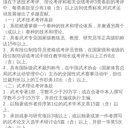
须在下述技术考评、理论考评和相关业绩考评3类条款的考评
中，每类条款至少有1项（含）以上达到优秀标准,对武术运
动发展做出了卓越贡献。
（一）武术技术考评条款
1．系统精通掌握一个拳种的技术和理论体系，并兼通另两个
（或以上）拳种的技术和理论。
2．具备武术专业国家级教练员、教授、研究员等正高级职称
达15年以上。
3．具有段位制指导员资格或考评员资格，在国家级和省级的
段位制培训或考试中担任教学组长或考评长以上工作8次
（含）以上。
4．具有国际级武术裁判称号，在中国武术协会（国家体育总
局武术运动管理中心）主办的全国性武术赛事活动中，担任
过裁判长以上的工作职务10次（含）以上。
（二）武术理论考评条款
1．武术专著1部，字数不少于20万字；或在合著中本人撰写
字数不少于15万字，并担任主编或执行主编。
2．以独著或作者排序第1位的武术学术文章15篇（含）以
上。
3．承担或参与研究项目3项以上，或以独著或第一作者撰写
的武术论文入选学术研讨会5篇（含）以上，并获一等奖5次
（含）以上。