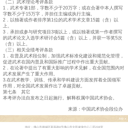
（二）武术理论考评条款
1．武术专著1部，字数不少于20万字；或在合著中本人撰写
字数不少于15万字，并担任主编或执行主编。
2．以独著或作者排序第1位的武术学术文章15篇（含）以
上。
3．承担或参与研究项目3项以上，或以独著或第一作者撰写
的武术论文入选学术研讨会5篇（含）以上，并获一等奖5次
（含）以上。
（三）相关业绩考评条款
1．在普及武术段位制，加强武术标准化建设和规范化管理，
促进武术在国内普及和国际推广过程中作出重大贡献。
2．在论著中提出了有重大影响的学术见解，在全国范围内对
武术发展产生了重大作用。
3.在武术教学、训练、传承和学科建设方面发挥着全国领军
作用，对全国武术发展作出了卓越贡献。
第七条 其它
本考评办法自发布之日起施行。解释权属中国武术协会。
来源：中国武术协会段位办
top
地址：佛山市禅城区新风路8号佛山市全民健身中心二层208室