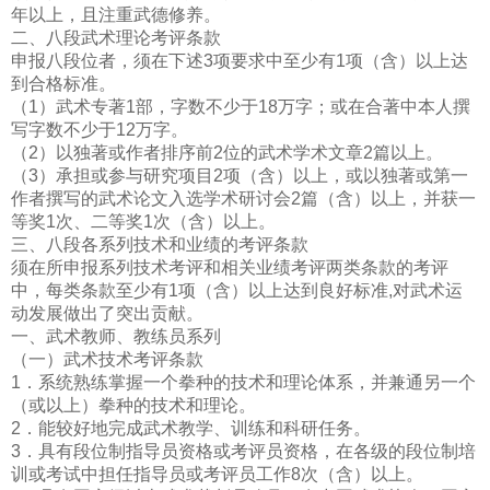
年以上，且注重武德修养。
二、八段武术理论考评条款
申报八段位者，须在下述3项要求中至少有1项（含）以上达
到合格标准。
（1）武术专著1部，字数不少于18万字；或在合著中本人撰
写字数不少于12万字。
（2）以独著或作者排序前2位的武术学术文章2篇以上。
（3）承担或参与研究项目2项（含）以上，或以独著或第一
作者撰写的武术论文入选学术研讨会2篇（含）以上，并获一
等奖1次、二等奖1次（含）以上。
三、八段各系列技术和业绩的考评条款
须在所申报系列技术考评和相关业绩考评两类条款的考评
中，每类条款至少有1项（含）以上达到良好标准,对武术运
动发展做出了突出贡献。
一、武术教师、教练员系列
（一）武术技术考评条款
1．系统熟练掌握一个拳种的技术和理论体系，并兼通另一个
（或以上）拳种的技术和理论。
2．能较好地完成武术教学、训练和科研任务。
3．具有段位制指导员资格或考评员资格，在各级的段位制培
训或考试中担任指导员或考评员工作8次（含）以上。