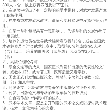
800人（含）以上获得四段及以下证书。
2．在论著中提出了有一定影响的学术见解，对武术发展产生
了积极作用。
3．在本省或本校武术教学、训练和学科建设中发挥带头人作
用。
4．在某一拳种领域具有一定影响，并为该拳种的发展作出了
一定贡献。
5．培养的运动员在世界武术锦标赛取得前3名，或在全国武
术锦标赛及全运会武术比赛中，取得前6名的成绩在5人次
（含）以上，培养的健将级（武英级）运动员在3人以上
（含）
四、高段位理论考评
1．须全文送审的成果：国家正式刊发和出版的代表性论文1
篇、或教材1部、或专著1册，既评质量又看字数。
2．国家正式刊发和出版论文、教材与专著的总项数（篇、
册、部）和总字数。
3．刊发论文、出版教材与专著的出版单位的业务性质。
4．刊发、出版论文与专著的出版单位的行政级别。
5．在合著作品中作者排序的位次。
6．武术学术文章，应是公开刊发的武术论文或以探讨武术理
论、技术、文化为核心的文章。