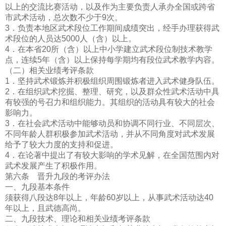
以上的交流比赛活动，以及作为主要负责人承办全国或跨省
市
武术活动，总次数不少于9次。
3．负责本地区武术段位工作期间成绩突出，经手办理获得武
术段位的人员达5000人（含）以上。
4．在本省20所（含）以上中小学建立武术段位制技术教学
点，连续5年（含）以上保持每学期均有段位武术教学内容。
（二）相关业绩考评条款
1．坚持武术锻炼并积极组织周围锻炼者进入武术健身队伍。
2．在组织武术挖掘、整理、研究，以及群众性武术活动中具
有较强的号召力和组织能力。其组织的活动具有较大的社会
影响力。
3．在社会武术活动中能够动员和协调不同行业、不同层次、
不同年龄人群积极参加武术活动，并从不同角度对武术发展
给予了较大力度的支持和促进。
4．在论著中提出了有较大影响的学术见解，在全国范围内对
武术发展产生了积极作用。
第六条 晋升九段的考评办法
一、九段基本条件
须获得八段达8年以上，年龄60岁以上，从事武术活动达40
年以上，且武德高尚。
二、九段技术、理论和相关业绩考评条款