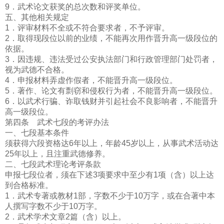
9．武术论文获奖的总次数和评奖单位。
五、其他相关规定
1．评审材料不全或不符合要求者，不予评审。
2．取得现段位以前的业绩，不能再次用作晋升高一级段位的
依据。
3．因违规、违法受过公安执法部门和行政管理部门处罚者，
视为武德不合格。
4．申报材料弄虚作假者，不能晋升高一级段位。
5．著作、论文有剽窃和侵权行为者，不能晋升高一级段位。
6．以武术行骗、诈取钱财并引起社会不良影响者，不能晋升
高一级段位。
第四条 武术七段的考评办法
一、七段基本条件
须获得六段资格达6年以上，年龄45岁以上，从事武术活动达
25年以上，且注重武德修养。
二、七段武术理论考评条款
申报七段位者，须在下述3项要求中至少有1项（含）以上达
到合格标准。
1．武术专著或教材1部，字数不少于10万字，或在合著中本
人撰写字数不少于10万字。
2．武术学术文章2篇（含）以上。