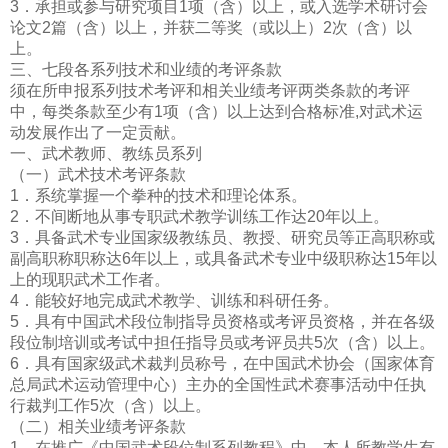
3．承担或参与研究项目1项（含）以上，或入选学术研讨会
论文2篇（含）以上，并获二等奖（或以上）2次（含）以
上。
三、七段各系列技术和业绩的考评条款
须在所申报系列技术考评和相关业绩考评两类条款的考评
中，每类条款至少有1项（含）以上达到合格标准,对武术运
动发展作出了一定贡献。
一、武术教师、教练员系列
（一）武术技术考评条款
1．系统掌握一个拳种的技术和理论体系。
2．不间断地从事专职武术教学训练工作达20年以上。
3．具备武术专业国家级教练员、教授、研究员等正高职称或
副高职称职称达6年以上，或具备武术专业中级职称达15年以
上的现职武术工作者。
4．能较好地完成武术教学、训练和科研任务。
5．具有中国武术段位制指导员资格或考评员资格，并在各级
段位制培训或考试中担任指导员或考评员共5次（含）以上。
6．具有国家级武术裁判员称号，在中国武术协会（国家体育
总局武术运动管理中心）主办的全国性武术赛事活动中任执
行裁判工作5次（含）以上。
（二）相关业绩考评条款
1．在推广《中国武术段位制系列教程》中，本人所教学生有