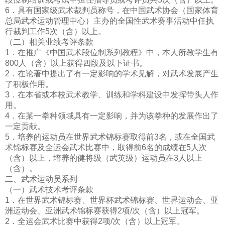
6．具有国家级武术裁判员称号，在中国武术协会（国家体育
总局武术运动管理中心）主办的全国性武术赛事活动中任执
行裁判工作5次（含）以上。
（二）相关业绩考评条款
1．在推广《中国武术段位制系列教程》中，本人所教学生有
800人（含）以上获得四段及以下证书。
2．在论著中提出了有一定影响的学术见解，对武术发展产生
了积极作用。
3．在本省或本校武术教学、训练和学科建设中发挥带头人作
用。
4．在某一拳种领域具有一定影响，并为该拳种的发展作出了
一定贡献。
5．培养的运动员在世界武术锦标赛取得前3名，或在全国武
术锦标赛及全运会武术比赛中，取得前6名的成绩在5人次
（含）以上，培养的健将级（武英级）运动员在3人以上
（含）
。
二、武术运动员系列
（一）武术技术考评条款
1．在世界武术锦标赛、世界杯武术锦标赛、世界运动会、亚
洲运动会、亚洲武术锦标赛获得2项/次（含）以上冠军。
2．全运会武术比赛中获得2项/次（含）以上冠军。