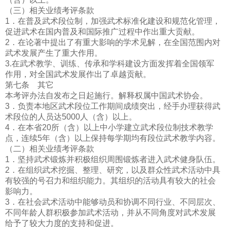
（三）相关业绩考评条款
1．在普及武术段位制，加强武术标准化建设和规范化管理，
促进武术在国内普及和国际推广过程中作出重大贡献。
2．在论著中提出了有重大影响的学术见解，在全国范围内对
武术发展产生了重大作用。
3.在武术教学、训练、传承和学科建设方面发挥着全国领军
作用，对全国武术发展作出了卓越贡献。
第七条 其它
本考评办法自发布之日起施行。解释权属中国武术协会。
3．负责本地区武术段位工作期间成绩突出，经手办理获得武
术段位的人员达5000人（含）以上。
4．在本省20所（含）以上中小学建立武术段位制技术教学
点，连续5年（含）以上保持每学期均有段位武术教学内容。
（二）相关业绩考评条款
1．坚持武术锻炼并积极组织周围锻炼者进入武术健身队伍。
2．在组织武术挖掘、整理、研究，以及群众性武术活动中具
有较强的号召力和组织能力。其组织的活动具有较大的社会
影响力。
3．在社会武术活动中能够动员和协调不同行业、不同层次、
不同年龄人群积极参加武术活动，并从不同角度对武术发展
给予了较大力度的支持和促进。