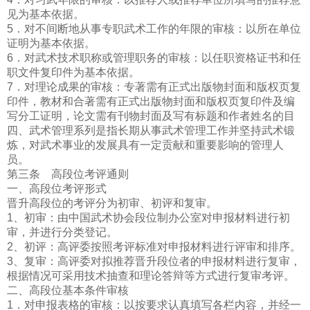
见为基本依据。
5．对不间断地从事专职武术工作的年限的审核：以所在单位
证明为基本依据。
6．对武术技术职称或管理职务的审核：以任职资格证书和任
职文件复印件为基本依据。
7．对理论成果的审核：专著需有正式出版物封面和版权页复
印件，教材和合著需有正式出版物封面和版权页复印件及编
写分工证明，论文需有刊物封面及写有标题和作者姓名的目
四、武术管理系列是指长期从事武术管理工作并坚持武术锻
炼，对武术事业的发展具有一定贡献和重要影响的管理人
员。
第三条 高段位考评通则
一、高段位考评形式
晋升高段位的考评分为初审、初评和复审。
1、初审：由中国武术协会段位制办公室对申报材料进行初
审，并进行分类登记。
2、初评：高评委按照考评标准对申报材料进行评审和排序。
3、复审：高评委对拟推荐晋升段位者的申报材料进行复审，
根据情况可采用技术抽查和理论答辩等方式进行复审考评。
二、高段位基本条件审核
1．对申报表格的审核：以按要求认真填写各栏内容，并经一