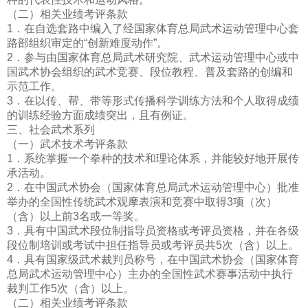
（二）相关业绩考评条款
1．在自选套路中编入了经国家体育总局武术运动管理中心套
路部组织审定的“创新难度动作”。
2．参与由国家体育总局武术研究院、武术运动管理中心或中
国武术协会组织的武术竞赛、段位教程、普及套路的创编和
示范工作。
3．在以传、帮、带等形式传播科学训练方法和个人取得成绩
的训练经验方面成绩突出，且有例证。
三、社会武术系列
（一）武术技术考评条款
1．系统掌握一个拳种的技术和理论体系，并能较好地开展传
承活动。
2．在中国武术协会（国家体育总局武术运动管理中心）批准
举办的全国性传统武术观摩表演和竞赛中取得3项（次）
（含）以上前3名或一等奖。
3．具有中国武术段位制指导员资格或考评员资格，并在各级
段位制培训或考试中担任指导员或考评员共5次（含）以上。
4．具有国家级武术裁判员
称号，在中国武术协会（国家体育
总局武术运动管理中心）主办的全国性武术赛事活动中执行
裁判工作5次（含）以上。
（二）相关业绩考评条款