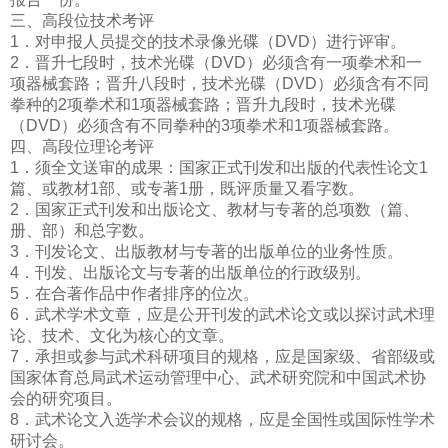
三、高段位技术考评
1．对申报人员提交的技术录像光碟（DVD）进行评审。
2．晋升七段时，技术光碟（DVD）必须含有一项拳术和一
项器械套路；晋升八段时，技术光碟（DVD）必须含有不同
拳种的2项拳术和1项器械套路；晋升九段时，技术光碟
（DVD）
必须含有不同拳种的3项拳术和1项器械套路。
四、高段位理论考评
1．须全文送审的成果：国家正式刊发和出版的代表性论文1
篇、或教材1部、或专著1册，既评质量又看字数。
2．国家正式刊发和出版论文、教材与专著的总项数（篇、
册、部）和总字数。
3．刊发论文、出版教材与专著的出版单位的业务性质。
4．刊发、出版论文与专著的出版单位的行政级别。
5．在合著作品中作者排序的位次。
6．武术学术文章，应是公开刊发的武术论文或以探讨武术理
论、技术、文化为核心的文章。
7．承担或参与武术科研项目的规格，应是国家级、省部级或
国家体育总局武术运动管理中心、武术研究院和中国武术协
会的研究项目。
8．武术论文入选学术会议的规格，应是全国性或国际性学术
研讨会。