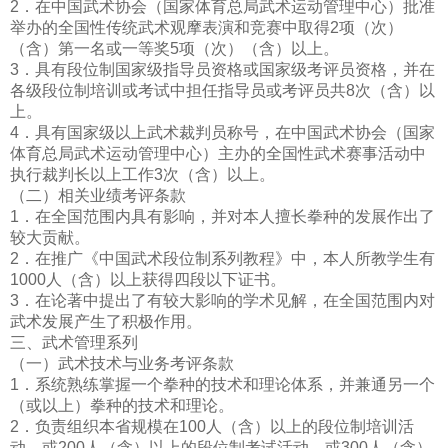
2．在中国武术协会（国家体育总局武术运动管理中心）批准
举办的全国性传统武术观摩表演和竞赛中取得2项（次）
（含）第一名或一等奖5项（次）（含）以上。
3．具有段位制国家级指导员资格或国家级考评员资格，并在
各级段位制培训或考试中担任指导员或考评员共8次（含）以
上。
4．具有国家级以上武术裁判员称号，在中国武术协会（国家
体育总局武术运动管理中心）主办的全国性武术赛事活动中
执行裁判长以上工作3次（含）以上。
（二）相关业绩考评条款
1．在全国范围内具有影响，并对本人擅长拳种的发展作出了
较大贡献。
2．在推广《中国武术段位制系列教程》中，本人所教学生有
1000人（含）以上获得四段以下证书。
3．在论著中提出了有较大影响的学术见解，在全国范围内对
武术发展产生了积极作用。
三、武术管理系列
（一）武术技术与业务考评条款
1．系统熟练掌握一个拳种的技术和理论体系，并兼通另一个
（或以上）拳种的技术和理论。
2．负责组织本省规模在100人（含）以上的段位制培训活
动，或200人（含）以上的段位制考试活动，或300人（含）