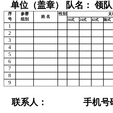
单位（盖章）
队名：
领队
序
参赛
性别
太
姓 名
号
组别
16
式
24
式
42
式
陈式
1
2
3
4
5
6
7
8
9
联系人：
手机号